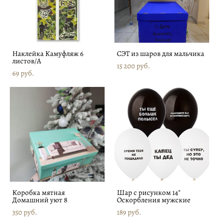
Наклейка Камуфляж 6
СЭТ из шаров для мальчика
листов/A
15 200 pуб.
69 pуб.
Коробка мятная
Шар с рисунком 14"
Домашний уют 8
Оскорбления мужские
350 pуб.
189 pуб.