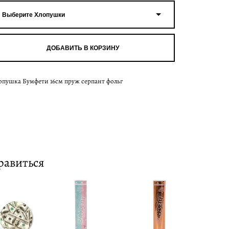
Выберите Хлопушки
ДОБАВИТЬ В КОРЗИНУ
опушка Бумфети 16см пруж серпант фольг
равиться