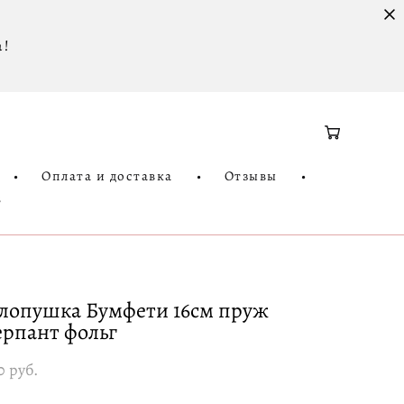
 !
•
Оплата и доставка
•
Отзывы
•
3
лопушка Бумфети 16см пруж
ерпант фольг
0 pуб.