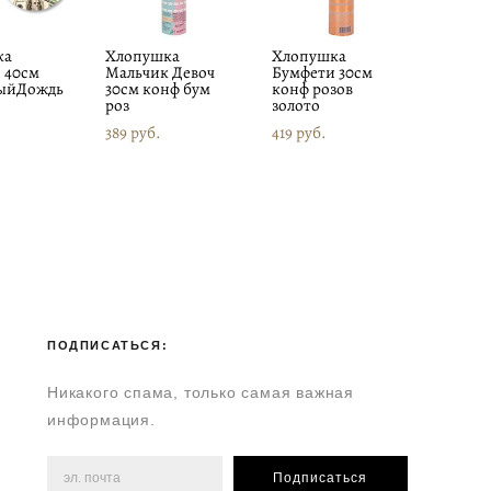
ка
Хлопушка
Хлопушка
 40см
Мальчик Девоч
Бумфети 30см
ыйДождь
30см конф бум
конф розов
роз
золото
389 pуб.
419 pуб.
ПОДПИСАТЬСЯ:
Никакого спама, только самая важная
информация.
Подписаться