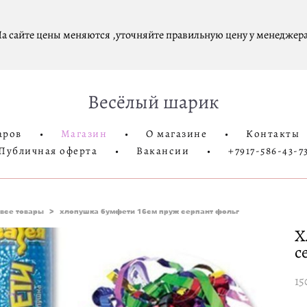
а сайте цены меняются ,уточняйте правильную цену у менеджера
Весёлый шарик
аров
•
Магазин
•
О магазине
•
Контакты
Публичная оферта
•
Вакансии
•
+7917-586-43-7
все товары
>
хлопушка бумфети 16см пруж серпант фольг
Х
с
15