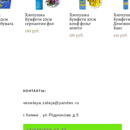
а
Хлопушка
Хлопушка
Хлопуш
20см
Бумфети 20см
Бумфети 30см
Бумфети
 бумага
серпантин фол
конф фольг
Денежн
золото
Бакс
289 pуб.
389 pуб.
459 pуб.
КОНТАКТЫ:
veselaya.zateja@yandex.ru
г.Химки , ул.Родионова д.5
+7(917)586-43-73