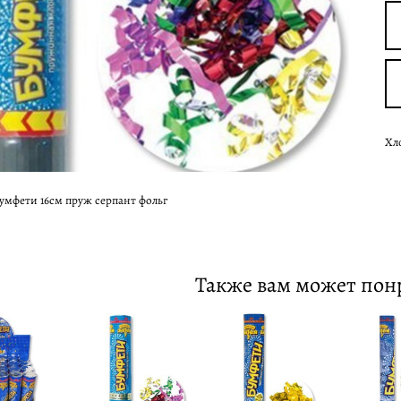
Хл
мфети 16см пруж серпант фольг
Также вам может пон