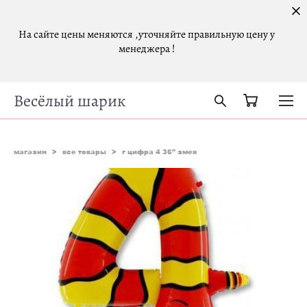
На сайте цены меняются ,уточняйте правильную цену у
менеджера !
Весёлый шарик
магазин
>
все товары
>
г цифра 4 36" змея