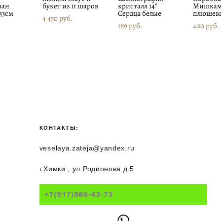
ван
букет из 11 шаров
кристалл 14"
Мишка
33см
Сердца белые
плюшев
4 450 pуб.
189 pуб.
400 pуб.
КОНТАКТЫ:
veselaya.zateja@yandex.ru
г.Химки , ул.Родионова д.5
+7(917)586-43-73