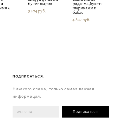
ми
букет шаров
роддома,букет с
ыми 6
шариками и
3 404 pуб.
баблс
4 829 pуб.
ПОДПИСАТЬСЯ:
Никакого спама, только самая важная
информация.
Подписаться