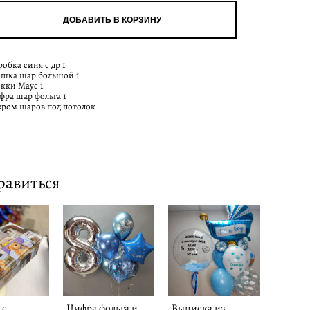
ДОБАВИТЬ В КОРЗИНУ
обка синя с др 1
шка шар большой 1
кки Маус 1
фра шар фольга 1
 хром шаров под потолок
равиться
 с
Цифра фольга и
Выписка из