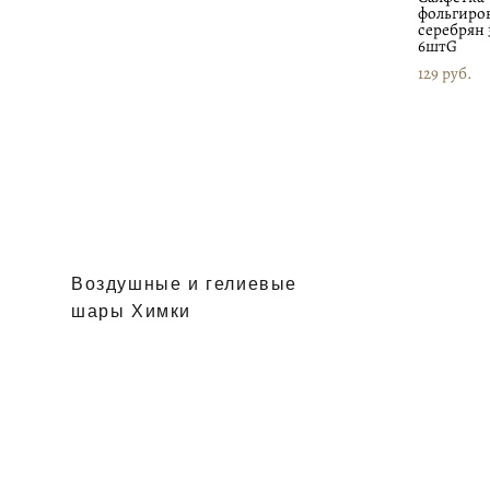
фольгиро
серебрян 
6штG
129 pуб.
Воздушные и гелиевые
шары Химки