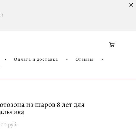
 !
•
Оплата и доставка
•
Отзывы
•
3
отозона из шаров 8 лет для
альчика
500 pуб.