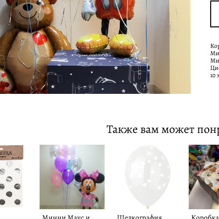
Кор
Ми
Ми
Ци
10
Также вам может пон
Минни Маус и
Шелкография
Коробка