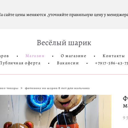
а сайте цены меняются ,уточняйте правильную цену у менеджера
Весёлый шарик
аров
•
Магазин
•
О магазине
•
Контакты
Публичная оферта
•
Вакансии
•
+7917-586-43-7
все товары
>
фотозона из шаров 8 лет для мальчика
Ф
м
9 