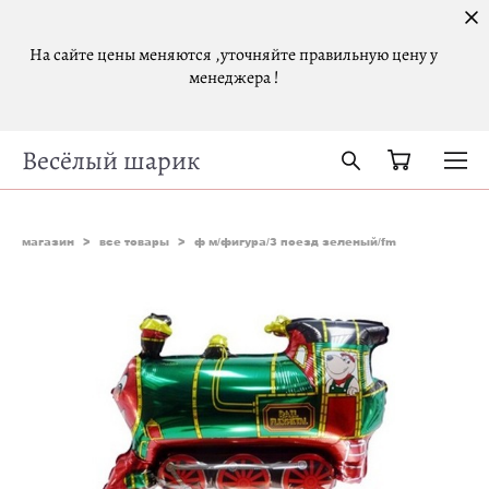
На сайте цены меняются ,уточняйте правильную цену у
менеджера !
Весёлый шарик
магазин
>
все товары
>
ф м/фигура/3 поезд зеленый/fm