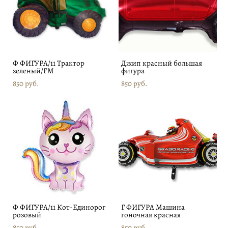
Ф ФИГУРА/11 Трактор
Джип красный большая
зеленый/FM
фигура
850 pуб.
850 pуб.
Ф ФИГУРА/11 Кот-Единорог
Г ФИГУРА Машина
розовый
гоночная красная
850 pуб.
850 pуб.