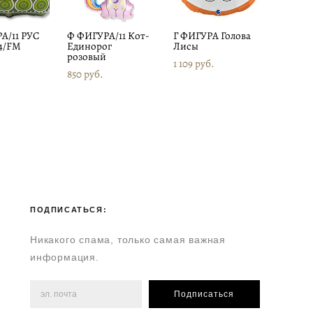
А/11 РУС
Ф ФИГУРА/11 Кот-
Г ФИГУРА Голова
34/FM
Единорог
Лисы
розовый
1 109 pуб.
850 pуб.
ПОДПИСАТЬСЯ:
Никакого спама, только самая важная
информация.
Подписаться