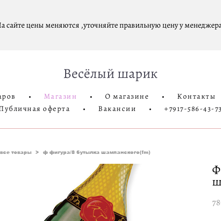
а сайте цены меняются ,уточняйте правильную цену у менеджера
Весёлый шарик
аров
•
Магазин
•
О магазине
•
Контакты
Публичная оферта
•
Вакансии
•
+7917-586-43-7
все товары
>
ф фигура/8 бутылка шампанского(fm)
Ф
ш
78