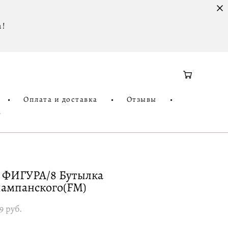
 !
•
Оплата и доставка
•
Отзывы
•
3
 ФИГУРА/8 Бутылка
ампанского(FM)
9 pуб.