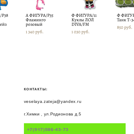
/P38
А ФИГУРА/P35
Ф ФИГУРА/11
Ф ФИГУР
Фламинго
Куклы ЛОЛ
Танк Т-
ейз
розовый
DIVA/FM
850 pуб.
1 340 pуб.
1 030 pуб.
КОНТАКТЫ:
veselaya.zateja@yandex.ru
г.Химки , ул.Родионова д.5
+7(917)586-43-73