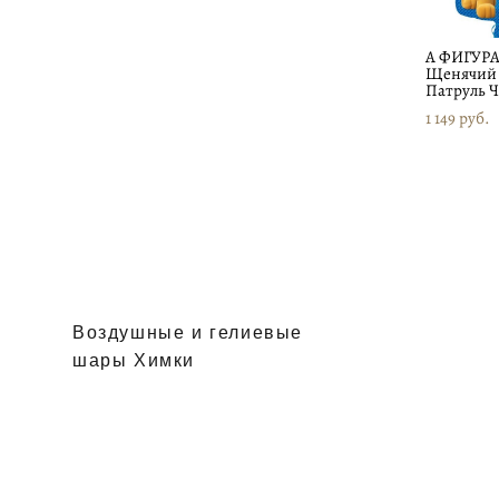
А ФИГУРА
Щенячий
Патруль Ч
1 149 pуб.
Воздушные и гелиевые
шары Химки