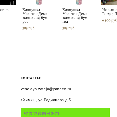
ат на
Хлопушка
Хлопушка
На выпи
Мальчик Девоч
Мальчик Девоч
Гендер 
30см конф бум
30см конф бум
6 500 pуб
роз
гол
389 pуб.
389 pуб.
КОНТАКТЫ:
veselaya.zateja@yandex.ru
г.Химки , ул.Родионова д.5
+7(917)586-43-73