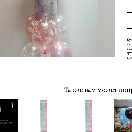
Бу
но
6 
гр
тр
Также вам может пон