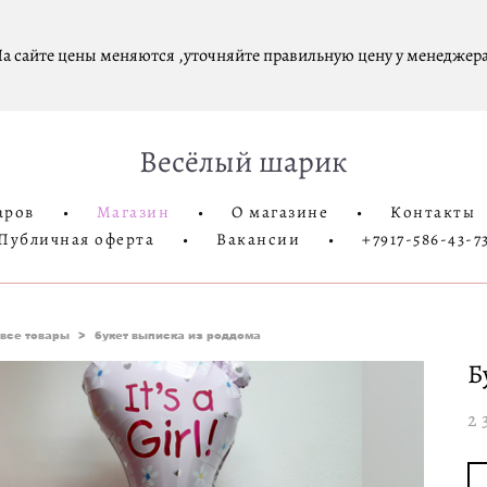
а сайте цены меняются ,уточняйте правильную цену у менеджера
Весёлый шарик
аров
•
Магазин
•
О магазине
•
Контакты
Публичная оферта
•
Вакансии
•
+7917-586-43-7
все товары
>
букет выписка из роддома
Б
2 