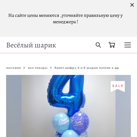
На сайте цены меняются ,уточняйте правильную цену у
менеджера !
Весёлый шарик
магазин
>
все товары
>
букет цифра 4 и 6 шаров латекс с др
SALE