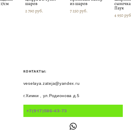
 17см
шаров
из шаров
сыночка
Паук
2 790 pуб.
7 250 pуб.
4 950 pуб
КОНТАКТЫ:
veselaya.zateja@yandex.ru
г.Химки , ул.Родионова д.5
+7(917)586-43-73