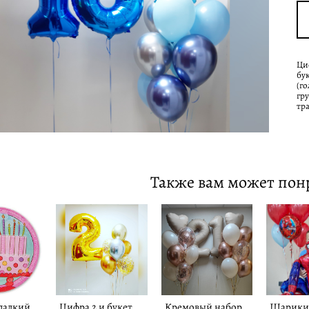
Ци
бу
(го
гр
тр
Также вам может пон
ладкий
Цифра 2 и букет
Кремовый набор
Шарики 