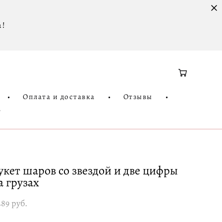
 !
•
Оплата и доставка
•
Отзывы
•
3
укет шаров со звездой и две цифры
а грузах
489 pуб.