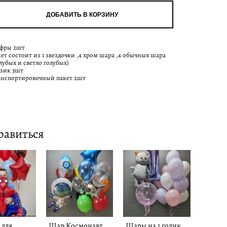
ДОБАВИТЬ В КОРЗИНУ
фры 2шт
кет состоит из 1 звездочки ,4 хром шара ,4 обычных шара
лубых и светло голубых)
узик 3шт
анспортировочный пакет 2шт
равиться
для
Шар Космонавт
Шары на 1 годик