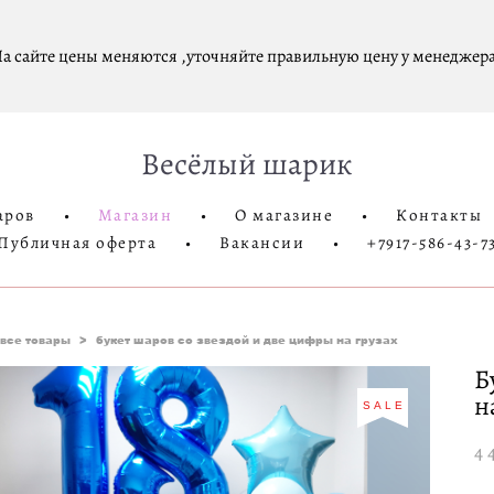
а сайте цены меняются ,уточняйте правильную цену у менеджера
Весёлый шарик
аров
•
Магазин
•
О магазине
•
Контакты
Публичная оферта
•
Вакансии
•
+7917-586-43-7
все товары
>
букет шаров со звездой и две цифры на грузах
Б
н
SALE
4 