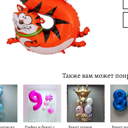
Также вам может пон
выписку
Цифра и букет с
Букет шаров
Букет и