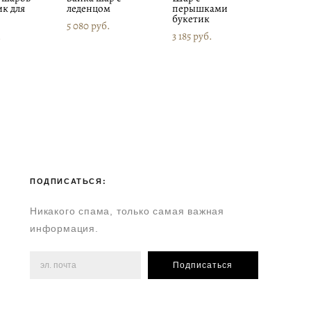
к для
леденцом
перышками
букетик
5 080 pуб.
.
3 185 pуб.
ПОДПИСАТЬСЯ:
Никакого спама, только самая важная
информация.
Подписаться