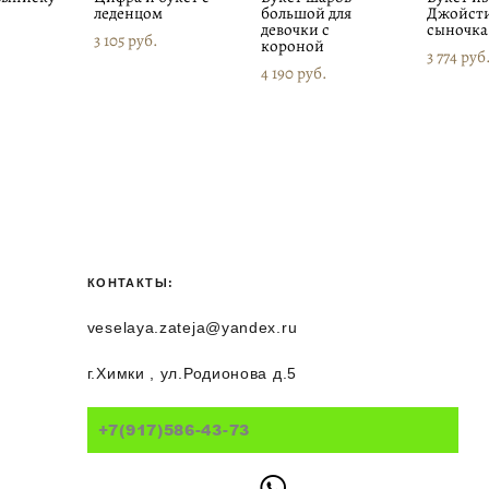
леденцом
большой для
Джойсти
девочки с
сыночка
3 105 pуб.
короной
3 774 pуб
4 190 pуб.
КОНТАКТЫ:
veselaya.zateja@yandex.ru
г.Химки , ул.Родионова д.5
+7(917)586-43-73