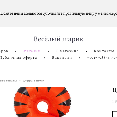
а сайте цены меняются ,уточняйте правильную цену у менеджера
Весёлый шарик
аров
•
Магазин
•
О магазине
•
Контакты
Публичная оферта
•
Вакансии
•
+7917-586-43-7
все товары
>
цифра 8 котик
Ц
1 