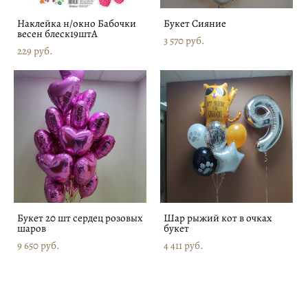
Наклейка н/окно Бабочки
Букет Сияние
весен блеск19штA
3 570 pуб.
229 pуб.
Букет 20 шт сердец розовых
Шар рыжий кот в очках
шаров
букет
9 650 pуб.
4 411 pуб.