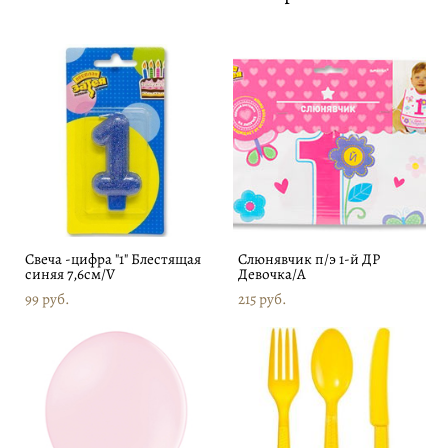
Свеча -цифра "1" Блестящая
Слюнявчик п/э 1-й ДР
синяя 7,6см/V
Девочка/А
99 pуб.
215 pуб.