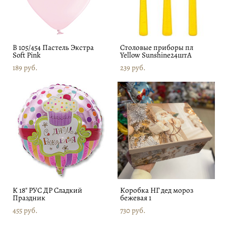
В 105/454 Пастель Экстра
Столовые приборы пл
Soft Pink
Yellow Sunshine24штA
189 pуб.
239 pуб.
К 18" РУС ДР Сладкий
Коробка НГ дед мороз
Праздник
бежевая 1
455 pуб.
730 pуб.