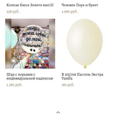
Колпак блеск Золото 6шт/G
Человек Паук и букет
258 pуб.
4 680 pуб.
Шар с перьями с
В 105/016 Пастель Экстра
индивидуальной надписью
Vanilla
2 380 pуб.
189 pуб.