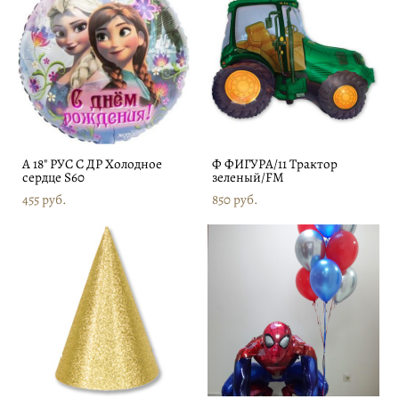
А 18" РУС С ДР Холодное
Ф ФИГУРА/11 Трактор
сердце S60
зеленый/FM
455 pуб.
850 pуб.