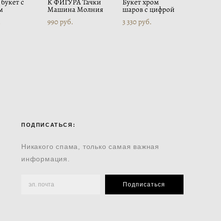
букет с
К ФИГУРА Тачки
Букет хром
м
Машина Молния
шаров с цифрой
.
990 pуб.
3 330 pуб.
ПОДПИСАТЬСЯ:
Никакого спама, только самая важная
информация.
Подписаться