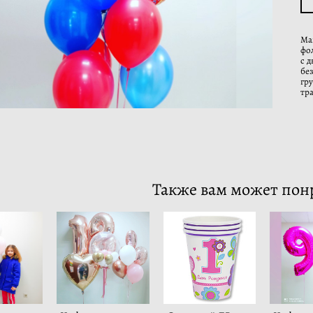
Ма
фол
с 
бе
гр
тр
Также вам может пон