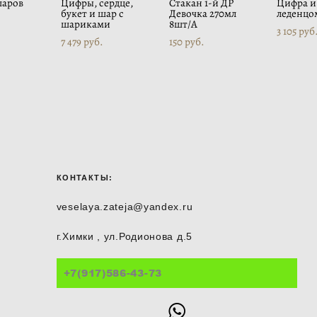
шаров
Цифры, сердце,
Стакан 1-й ДР
Цифра и 
букет и шар с
Девочка 270мл
леденцо
шариками
8шт/A
3 105 pуб
7 479 pуб.
150 pуб.
КОНТАКТЫ:
veselaya.zateja@yandex.ru
г.Химки , ул.Родионова д.5
+7(917)586-43-73