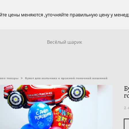
йте цены меняются ,уточняйте правильную цену у менед
Весёлый шарик
все товары
>
букет для мальчика с красной гоночной машиной
Б
г
2 