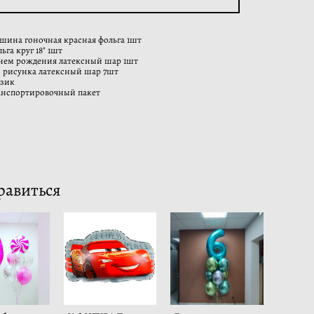
шина гоночная красная фольга 1шт
ьга круг 18" 1шт
днем рождения латексный шар 1шт
з рисунка латексный шар 7шт
узик
анспортировочный пакет
равиться