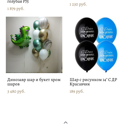
голубая P75
1 230 pуб.
1 879 pуб.
Динозавр шар и букет хром
Шар с рисунком 14" С ДР
шаров
Красавчик
3 480 pуб.
189 pуб.