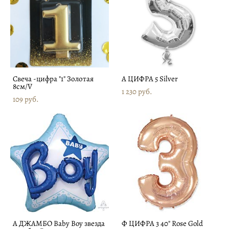
Свеча -цифра "1" Золотая
А ЦИФРА 5 Silver
8см/V
1 230 pуб.
109 pуб.
А ДЖАМБО Baby Boy звезда
Ф ЦИФРА 3 40" Rose Gold