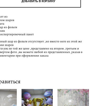
ДОБАВИТЬ В КОРЗИНУ
кет из
хром шаров
гата
шар из фольги
узик
анспортировочный пакет
нный шар из фольги отсутствует ,но вместо него из этой же
рии шаров
to you по той же цене ,представлено на втором ,третьем и
твертом фото ,вы можете любой из представленных ,указав в
мментарии при оформлении заказа
равиться