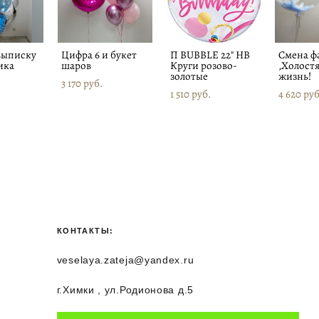
выписку
Цифра 6 и букет
П BUBBLE 22" HB
Смена ф
ика
шаров
Круги розово-
,Холост
золотые
жизнь!
3 170 pуб.
1 510 pуб.
4 620 pуб
КОНТАКТЫ:
veselaya.zateja@yandex.ru
г.Химки , ул.Родионова д.5