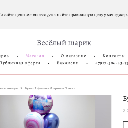
а сайте цены меняются ,уточняйте правильную цену у менеджера
Весёлый шарик
аров
•
Магазин
•
О магазине
•
Контакты
Публичная оферта
•
Вакансии
•
+7917-586-43-7
все товары
>
букет 1 фольга 6 хром и 1 агат
Б
2 