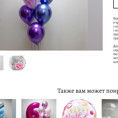
Бу
6 
1 а
1 
гр
тр
Да
се
me 
че
ко
Также вам может пон