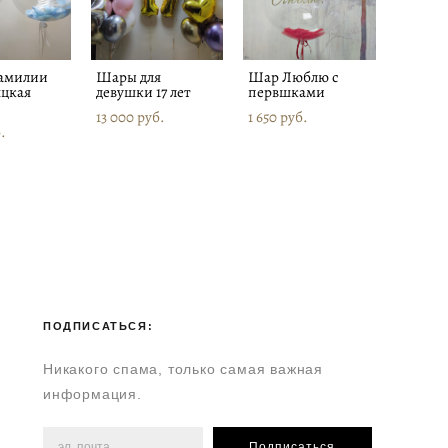
амилии
Шары для
Шар Люблю с
яцкая
девушки 17 лет
первшками
13 000 pуб.
1 650 pуб.
.
ПОДПИСАТЬСЯ:
Никакого спама, только самая важная
информация.
Подписаться