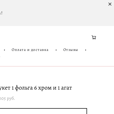
 !
•
Оплата и доставка
•
Отзывы
•
3
укет 1 фольга 6 хром и 1 агат
005 pуб.