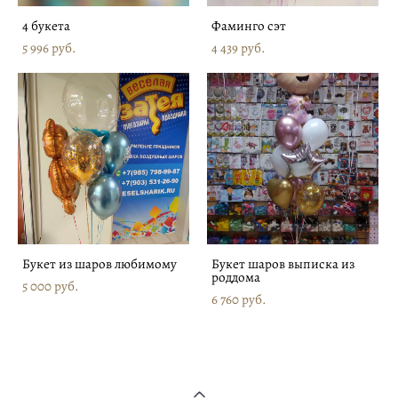
4 букета
Фаминго сэт
5 996 pуб.
4 439 pуб.
Букет из шаров любимому
Букет шаров выписка из
роддома
5 000 pуб.
6 760 pуб.