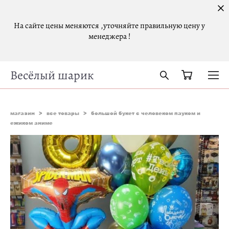
На сайте цены меняются ,уточняйте правильную цену у
менеджера !
Весёлый шарик
магазин
>
все товары
>
большой букет с человеком пауком и
ежиком аниме