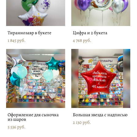
Тираннозавр в букете
Цифра и 2 букета
1 845 pуб.
4 768 pуб.
Оформление для сыночка
Большая звезда с надписью
из шаров
2 130 pуб.
5 536 pуб.