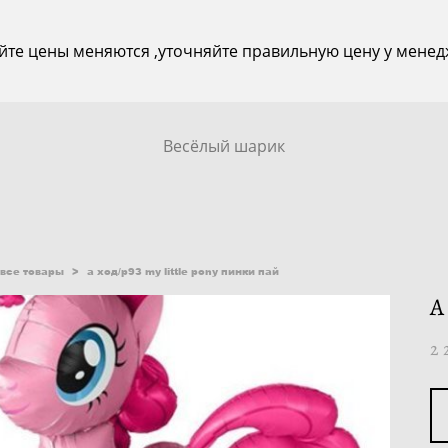
йте цены меняются ,уточняйте правильную цену у менед
Весёлый шарик
все товары
>
а ход/p93 my little pony пинки пай
А
2 