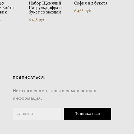
90
Набор Щенячий
София и 2 букета
е Войны
Патруль,цифра и
6 468 pуб.
вик
букет со звездой
.
6 438 pуб.
ПОДПИСАТЬСЯ:
Никакого спама, только самая важная
информация.
Подписаться