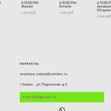
0
А ХОД/P80
А ХОД/P90
А ХОД/P
Микки
Бэтмен
Звездны
Штурмо
2 390 pуб.
2 626 pуб.
2 826 pуб
КОНТАКТЫ:
veselaya.zateja@yandex.ru
г.Химки , ул.Родионова д.5
+7(917)586-43-73