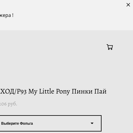
жера !
 ХОД/P93 My Little Pony Пинки Пай
206 pуб.
Выберите Фольга