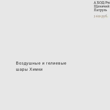
А ХОД/P9
Щенячий
Патруль
3 619 pуб.
Воздушные и гелиевые
шары Химки