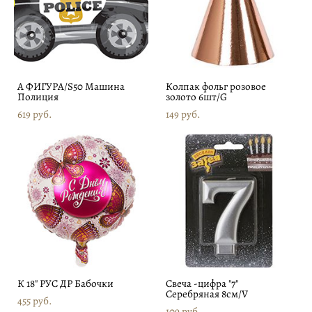
А ФИГУРА/S50 Машина
Колпак фольг розовое
Полиция
золото 6шт/G
619 pуб.
149 pуб.
К 18" РУС ДР Бабочки
Свеча -цифра "7"
Серебряная 8см/V
455 pуб.
109 pуб.