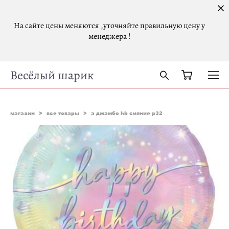
На сайте цены меняются ,уточняйте правильную цену у
менеджера !
Весёлый шарик
магазин
>
все товары
>
а джамбо hb сияние p32