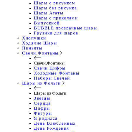
Шары с рисунком
Шары без рисунка
Шары Агаты
Шары с приколами
Выпускной
BUBBLE прозрачные шары
Грузики для шаров
Хлопушки
Ходячие Шары
Пиньяты
Свечи,Фонтаны
Свечи,Фонтаны
Свечи Цифры
Холодные Фонтаны
Наборы Свечей
Шары из Фольги
Шары из Фольги
Звезды
Сердца
Цифры
Фигуры
Я родился
День Влюбленных
День Рождения