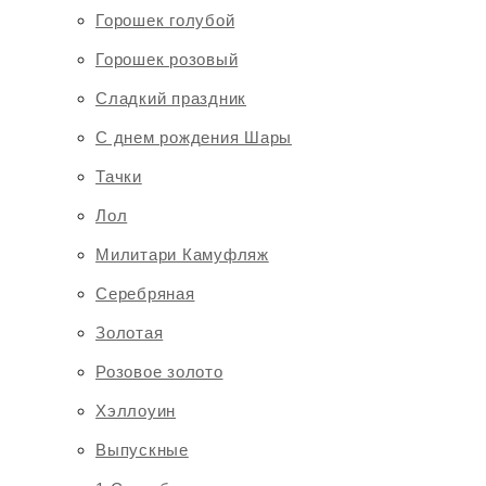
Горошек голубой
Горошек розовый
Сладкий праздник
С днем рождения Шары
Тачки
Лол
Милитари Камуфляж
Серебряная
Золотая
Розовое золото
Хэллоуин
Выпускные